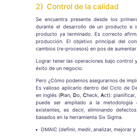
2) Control de la calidad
Se encuentra presente desde los primer
durante el desarrollo de un producto e 
producto ya terminado. Es correcto afirm
producción. El objetivo principal del con
cambios (re-procesos) en pos de aumentar el
Lograr tener las operaciones bajo control y
éxito de un negocio.
Pero ¿Cómo podemos asegurarnos de implem
Es valioso aplicarlo dentro del Ciclo de
en inglés (
P
lan,
D
o,
C
heck,
A
ct): planifica
puede ser ampliado a la metodología 
existentes, es decir, eliminando defec
basados en la herramienta Six Sigma.
DMAIC (definir, medir, analizar, mejorar y