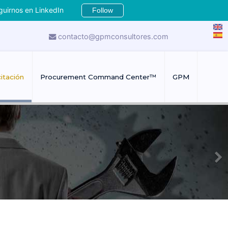
guirnos en LinkedIn
Follow
contacto@gpmconsultores.com
itación
Procurement Command Center™
GPM