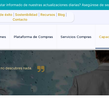
tar informado de nuestras actualizaciones diarias? Asegúrese de se
de éxito
|
Sostenibilidad
|
Recursos
|
Blog
|
Contacto
ones
Plataforma de Compras
Servicios Compras
Capac
, no descubres nada.