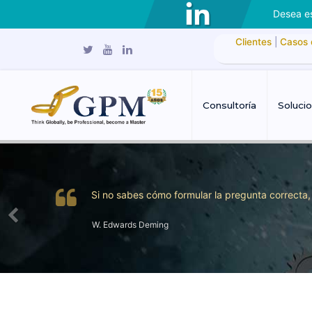
Desea es
Clientes
|
Casos 
Consultoría
Soluci
Si no sabes cómo formular la pregunta correcta
W. Edwards Deming