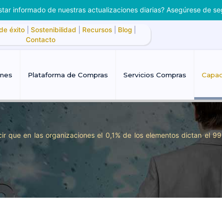
tar informado de nuestras actualizaciones diarias? Asegúrese de se
de éxito
|
Sostenibilidad
|
Recursos
|
Blog
|
Contacto
ones
Plataforma de Compras
Servicios Compras
Capac
ir que en las organizaciones el 0,1% de los elementos dictan el 99,