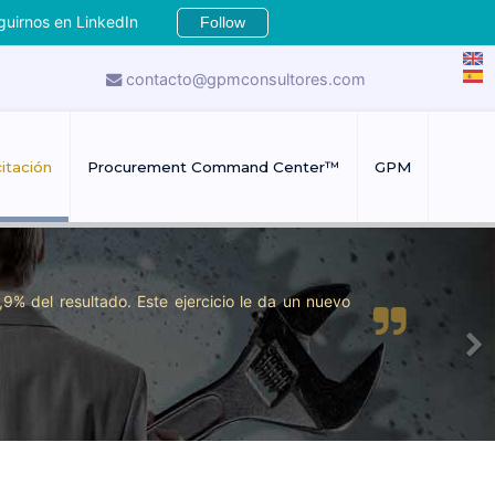
guirnos en LinkedIn
Follow
contacto@gpmconsultores.com
itación
Procurement Command Center™
GPM
9% del resultado. Este ejercicio le da un nuevo