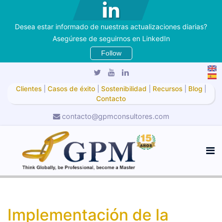
Desea estar informado de nuestras actualizaciones diarias?
Asegúrese de seguirnos en LinkedIn
Follow
Clientes
|
Casos de éxito
|
Sostenibilidad
|
Recursos
|
Blog
|
Contacto
contacto@gpmconsultores.com
Implementación de la